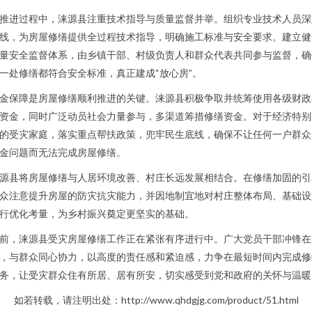
推进过程中，涞源县注重技术指导与质量监督并举。组织专业技术人员深
线，为房屋修缮提供全过程技术指导，明确施工标准与安全要求。建立健
量安全监督体系，由乡镇干部、村级负责人和群众代表共同参与监督，确
一处修缮都符合安全标准，真正建成“放心房”。
金保障是房屋修缮顺利推进的关键。涞源县积极争取并统筹使用各级财政
资金，同时广泛动员社会力量参与，多渠道筹措修缮资金。对于经济特别
的受灾家庭，落实重点帮扶政策，兜牢民生底线，确保不让任何一户群众
金问题而无法完成房屋修缮。
源县将房屋修缮与人居环境改善、村庄长远发展相结合。在修缮加固的引
众注意提升房屋的防灾抗灾能力，并因地制宜地对村庄整体布局、基础设
行优化考量，为乡村振兴奠定更坚实的基础。
前，涞源县受灾房屋修缮工作正在紧张有序进行中。广大党员干部冲锋在
，与群众同心协力，以高度的责任感和紧迫感，力争在最短时间内完成修
务，让受灾群众住有所居、居有所安，切实感受到党和政府的关怀与温暖
如若转载，请注明出处：http://www.qhdgjg.com/product/51.html